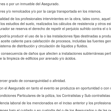
nes o por un inmueble del Asegurado.
es y/o remolcados y/o por la carga transportada en los mismos.
alidad de los profesionales intervinientes en la obra, tales como, aquel
los estudios del suelo, realizados los cálculos de resistencia y otros 
dor se reserva el derecho de repetir el perjuicio sufrido contra el o l
ría producir el uso de la o las instalaciones fijas destinadas a produci
de aceite caliente para calefacción de procesos, incluidas las fuentes g
stema de distribución y circulación de líquidos y fluidos.
n consecuencia de daños que afecten a instalaciones subterráneas pert
 la limpieza de edificios por arenado y/o ácidos.
tercer grado de consanguinidad o afinidad.
on el Asegurado en tanto el evento se produzca en oportunidad o con m
Condiciones Particulares de la póliza, los Contratistas y Sub-contratist
encia laboral de los mencionados en el inciso anterior y los profesion
ienes bajo el cuidado o en custodia del o de los Asegurados o de las