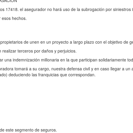
OGACION
guros 17418. el asegurador no hará uso de la subrogación por siniestro
r esos hechos.
y propietarios de unen en un proyecto a largo plazo con el objetivo de g
 realizar terceros por daños y perjuicios.
una indemnización millonaria en la que participan solidariamente tod
uradora tomará a su cargo, nuestra defensa civil y en caso llegar a un 
rado) deduciendo las franquicias que correspondan.
s de este segmento de seguros.