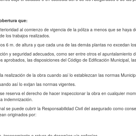
obertura que:
nterioridad al comienzo de vigencia de la póliza a menos que se haya 
de los trabajos realizados.
 los 6 m. de altura y que cada una de las demás plantas no excedan los
ión y seguridad adecuados, como ser entre otros el apuntalamiento de
s aprobados, las disposiciones del Código de Edificación Municipal, la
a la realización de la obra cuando así lo establezcan las normas Municip
ando así lo exijan las normas vigentes.
 se reserva el derecho de hacer inspeccionar la obra en cualquier mo
la indemnización.
nal se puede cubrir la Responsabilidad Civil del asegurado como consec
ean originados por:
s, taponamiento o rotura de desagües y/o cañerías.