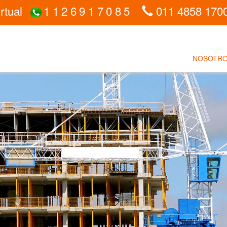
rtual
1126917085
011 4858 170
NOSOTR